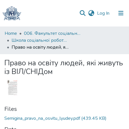
(current)
Log In
Communities
Home
006. Факультет соціальних наук і соціальних технологій
&
Школа соціальної роботи імені професора Володимира Полтавця
Collections
Право на освіту людей, які живуть із ВІЛ/СНІДом
All of DSpace
Право на освіту людей, які живуть
із ВІЛ/СНІДом
Statistics
Files
Semigina_pravo_na_osvitu_lyudey.pdf
(439.45 KB)