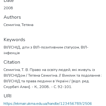
Date
2008
Authors
Семигіна, Тетяна
Keywords
ВІЛ/СНІД
,
діти з ВІЛ-позитивним статусом
,
ВІЛ-
інфекція
Citation
Семигіна, Т. В. Право на освіту людей, які живуть із
ВІЛ/СНІДом / Тетяна Семигіна. // Виклик та подолання :
ВІЛ/СНІД та права людини в Україні / [відп. ред.
Скурбаті Алан]. - К., 2008.. - С. 92-101.
URI
https://ekmair.ukma.edu.ua/handle/123456789/2506