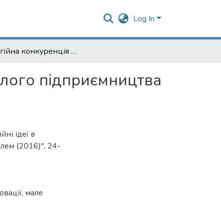
Log In
Енергійна конкуренція - інноваційний розвиток малого підприємництва в Україні
алого підприємництва
ні ідеї в
лем (2016)", 24-
овації
,
мале