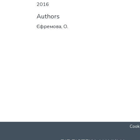
2016
Authors
Єфремова, О.
Cooki