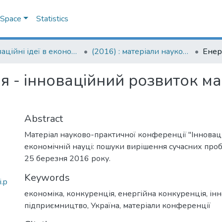
DSpace
Statistics
Інноваційні ідеї в економічній науці: пошуки вирішення сучасних проблем: матеріали науково-практичної конференції
(2016) : матеріали науково-практичної конференції, 24-25 березня 2016 року
я - інноваційний розвиток м
Abstract
Матеріал науково-практичної конференції "Інновацій
економічній науці: пошуки вирішення сучасних проб
25 березня 2016 року.
Keywords
i.p
економіка
,
конкуренція
,
енергійна конкуренція
,
інн
підприємництво
,
Україна
,
матеріали конференції