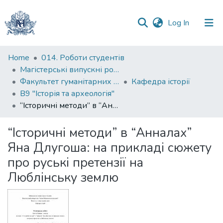
(current)
Log In
Communities
Home
014. Роботи студентів
&
Магістерські випускні роботи
Collections
Факультет гуманітарних наук
Кафедра історії
В9 "Історія та археологія"
All of DSpace
“Історичні методи” в “Анналах” Яна Длугоша: на прикладі сюжету про руські претензії на Люблінську землю
Statistics
“Історичні методи” в “Анналах”
Яна Длугоша: на прикладі сюжету
про руські претензії на
Люблінську землю