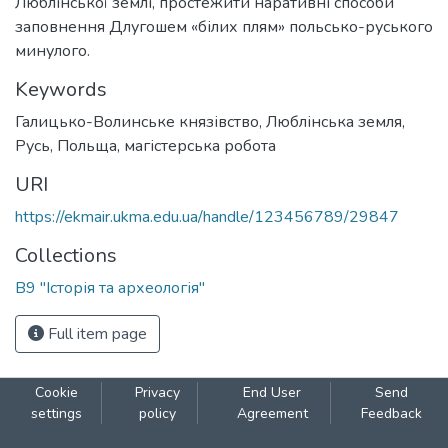
Люблінської землі, простежити наративні способи
заповнення Длугошем «білих плям» польсько-руського
минулого.
Keywords
Галицько-Волинське князівство
,
Люблінська земля
,
Русь
,
Польща
,
магістерська робота
URI
https://ekmair.ukma.edu.ua/handle/123456789/29847
Collections
В9 "Історія та археологія"
Full item page
Cookie
Privacy
End User
Send
settings
policy
Agreement
Feedback