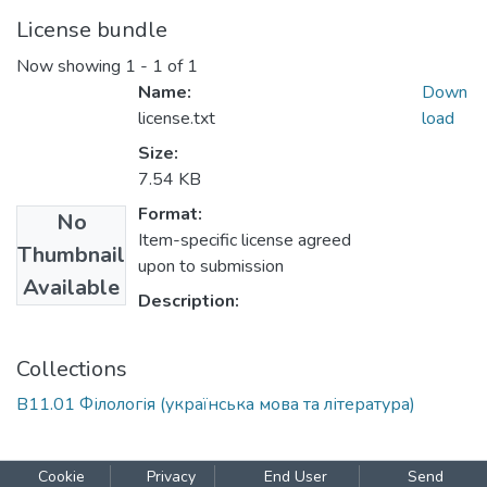
License bundle
Now showing
1 - 1 of 1
Name:
Down
license.txt
load
Size:
7.54 KB
Format:
No
Item-specific license agreed
Thumbnail
upon to submission
Available
Description:
Collections
В11.01 Філологія (українська мова та література)
Cookie
Privacy
End User
Send