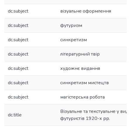
dc.subject
візуальне оформлення
dc.subject
футуризм
dc.subject
синкретизм
dc.subject
літературний твір
dc.subject
художнє видання
dc.subject
синкретизм мистецтв
dc.subject
магістерська робота
Візуальне та текстуальне у вид
dc.title
футуристів 1920-х рр.