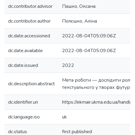
dc.contributor.advisor
Пашко, Оксана
dc.contributor.author
Полєшко, Аліна
dc.date.accessioned
2022-08-04T05:09:06Z
dc.date.available
2022-08-04T05:09:06Z
dc.date.issued
2022
Мета роботи — дослідити роль 
dc.description.abstract
текстуального у творах футурист
dc.identifier.uri
https://ekmair.ukma.edu.ua/han
dc.language.iso
uk
dc.status
first published