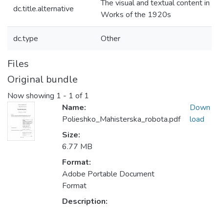
The visual and textual content in Uk
dc.title.alternative
Works of the 1920s
dc.type
Other
Files
Original bundle
Now showing
1 - 1 of 1
Name:
Down
Polieshko_Mahisterska_robota.pdf
load
Size:
6.77 MB
Format:
Adobe Portable Document
Format
Description: