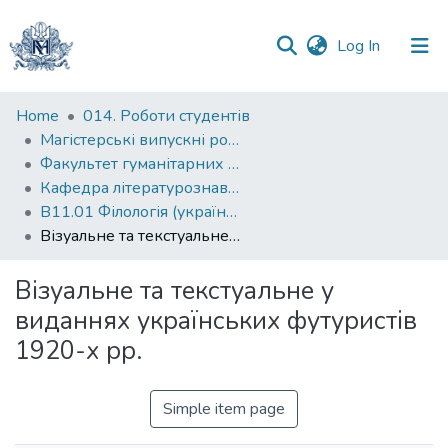
(current)
Log In
Communities
Home
014. Роботи студентів
&
Магістерські випускні роботи
Collections
Факультет гуманітарних наук
Кафедра літературознавства
All of DSpace
В11.01 Філологія (українська мова та література)
Візуальне та текстуальне у виданнях українських футуристів 1920-х рр.
Statistics
Візуальне та текстуальне у
виданнях українських футуристів
1920-х рр.
Simple item page