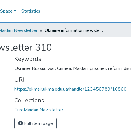
DSpace
Statistics
Maidan Newsletter
Ukraine information newsletter 310
wsletter 310
Keywords
Ukraine
,
Russia
,
war
,
Crimea
,
Maidan
,
prisoner
,
reform
,
dis
URI
https://ekmair.ukma.edu.ua/handle/123456789/16860
Collections
EuroMaidan Newsletter
Full item page