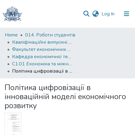
(current)
Log In
Communities
Home
014. Роботи студентів
&
Кваліфікаційні випускні роботи здобувачів вищої освіти бакалаврських програм
Collections
Факультет економічних наук
Кафедра економічної теорії
All of DSpace
С1.01 Економіка та міжнародні економічні відносини (економіка)
Політика цифровізації в інноваційній моделі економічного розвитку
Statistics
Політика цифровізації в
інноваційній моделі економічного
розвитку