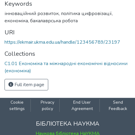
Keywords
інноваційний розвиток
,
політика цифровізації
,
економіка
,
бакалаврська робота
URI
https://ekmair.ukma.edu.ua/handle/123456789/23197
Collections
С1.01 Економіка та міжнародні економічні відносини
(економіка)
Full item page
Cookie
Privacy
End User
Send
settings
policy
Agreement
Feedback
БІБЛІОТЕКА НАУКМА
Наукова бібліотека НаУКМА