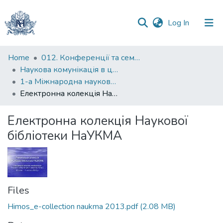
(current)
Log In
Communities
Home
012. Конференції та семінари НаУКМА
&
Наукова комунікація в цифрову епоху
Collections
1-а Міжнародна наукова конференція "Наукова комунікація в цифрову епоху"
Електронна колекція Наукової бібліотеки НаУКМА
All of DSpace
Електронна колекція Наукової
Statistics
бібліотеки НаУКМА
Files
Himos_e-collection naukma 2013.pdf
(2.08 MB)