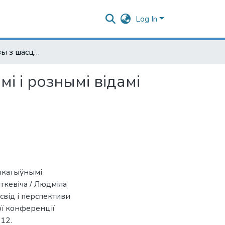
Log In
Складаныя сказы з шасцю прэдыкатыўнымі часткамі і рознымі відамі сувязі ў мове прозы У. Караткевіча
 і рознымі відамі
ыкатыўнымі
аткевіча / Людміла
освід і перспективи
ої конференції
-12.