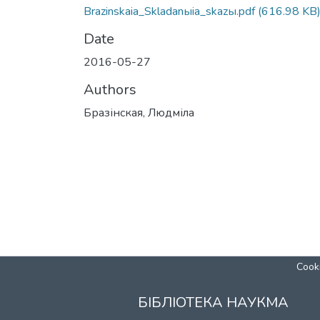
Brazinskaia_Skladanыia_skazы.pdf
(616.98 KB
Date
2016-05-27
Authors
Бразінская, Людміла
Cooki
БІБЛІОТЕКА НАУКМА