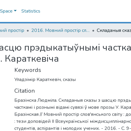
DSpace
Statistics
ий простір
2016. Мовний простір слов'янського світу : тези доповідей II Всеукраїнської науково-практичної конференції студентів, аспірантів і молодих учених, 27 травня 2016 р.
сцю прэдыкатыўнымі часткамі
. Караткевіча
Keywords
Уладзімір Караткевіч
,
сказы
Citation
Бразінска Людміла. Складаныя сказы з шасцю прэд
часткамі і рознымі відамі сувязі ў мове прозы У. Кар
Бразінская // Мовний простір слов'янського світу : д
: тези доповідей ІІ Всеукраїнської міждисциплінарн
студентів, аспірантів і молодих учених. - 2016. - С. 9