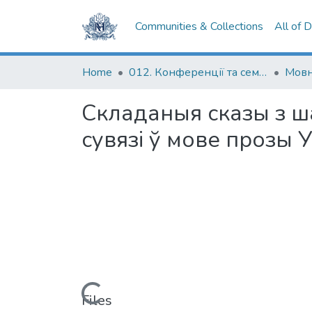
Communities & Collections
All of 
Home
012. Конференції та семінари НаУКМА
Мовн
Складаныя сказы з ша
сувязі ў мове прозы У
Loading...
Files