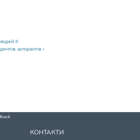
відей II
нтів, аспірантів і
dback
КОНТАКТИ