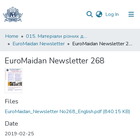
(current)
Log In
Communities
Home
015. Матеріали різних дослідників та організацій
&
EuroMaidan Newsletter
EuroMaidan Newsletter 268
Collections
EuroMaidan Newsletter 268
All of DSpace
Statistics
Files
EuroMaidan_Newsletter No268_English.pdf
(840.15 KB)
Date
2019-02-25