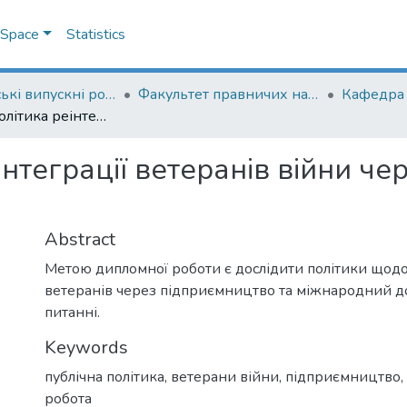
DSpace
Statistics
Магістерські випускні роботи
Факультет правничих наук
Публічна політика реінтеграції ветеранів війни через підприємництво в Україні
інтеграції ветеранів війни ч
Abstract
Метою дипломної роботи є дослідити політики щодо
ветеранів через підприємництво та міжнародний д
питанні.
Keywords
публічна політика
,
ветерани війни
,
підприємництво
,
робота