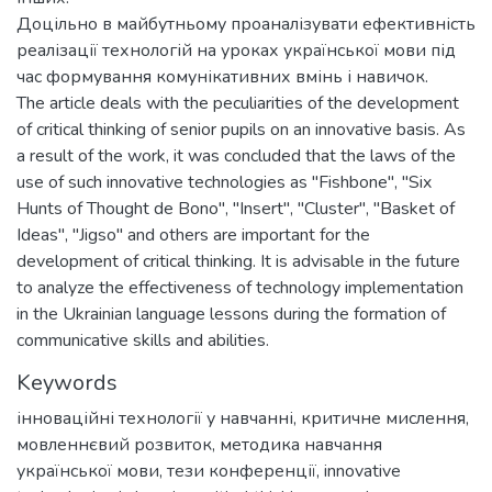
Доцільно в майбутньому проаналізувати ефективність
реалізації технологій на уроках української мови під
час формування комунікативних вмінь і навичок.
The article deals with the peculiarities of the development
of critical thinking of senior pupils on an innovative basis. As
a result of the work, it was concluded that the laws of the
use of such innovative technologies as "Fishbone", "Six
Hunts of Thought de Bono", "Insert", "Cluster", "Basket of
Ideas", "Jigso" and others are important for the
development of critical thinking. It is advisable in the future
to analyze the effectiveness of technology implementation
in the Ukrainian language lessons during the formation of
communicative skills and abilities.
Keywords
інноваційні технології у навчанні
,
критичне мислення
,
мовленнєвий розвиток
,
методика навчання
української мови
,
тези конференції
,
innovative