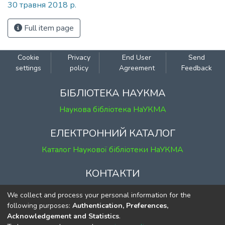
30 травня 2018 р.
Full item page
Cookie
Privacy
End User
Send
settings
policy
Agreement
Feedback
БІБЛІОТЕКА НАУКМА
Наукова бібліотека НаУКМА
ЕЛЕКТРОННИЙ КАТАЛОГ
Каталог Наукової бібліотеки НаУКМА
КОНТАКТИ
м. Київ, вул. Григорія Сковороди, 2
We collect and process your personal information for the
к. 1, к. 120
following purposes:
Authentication, Preferences,
Acknowledgement and Statistics
.
тел.
(044) 463-69-31