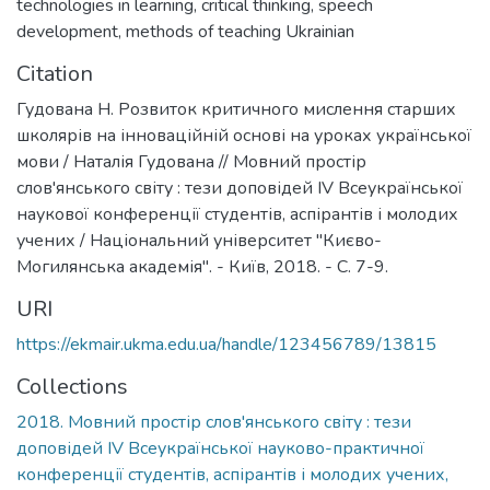
technologies in learning
,
critical thinking
,
speech
development
,
methods of teaching Ukrainian
Citation
Гудована Н. Розвиток критичного мислення старших
школярів на інноваційній основі на уроках української
мови / Наталія Гудована // Мовний простір
слов'янського світу : тези доповідей ІV Всеукраїнської
наукової конференції студентів, аспірантів і молодих
учених / Національний університет "Києво-
Могилянська академія". - Київ, 2018. - С. 7-9.
URI
https://ekmair.ukma.edu.ua/handle/123456789/13815
Collections
2018. Мовний простір слов'янського світу : тези
доповідей IV Всеукраїнської науково-практичної
конференції студентів, аспірантів і молодих учених,