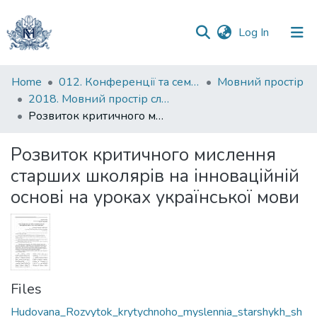
(current)
Log In
Communities
Home
012. Конференції та семінари НаУКМА
Мовний простір
&
2018. Мовний простір слов'янського світу : тези доповідей IV Всеукраїнської науково-практичної конференції студентів, аспірантів і молодих учених, 30 травня 2018 р.
Collections
Розвиток критичного мислення старших школярів на інноваційній основі на уроках української мови
All of DSpace
Розвиток критичного мислення
старших школярів на інноваційній
Statistics
основі на уроках української мови
Files
Hudovana_Rozvytok_krytychnoho_myslennia_starshykh_sh