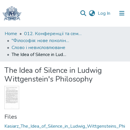
(current)
Log In
Communities
Home
012. Конференції та семінари НаУКМА
&
"Філософія: нове покоління" : міжнародна наукова конференція
Collections
Слово і невисловлюване
The Idea of Silence in Ludwig Wittgenstein's Philosophy
All of DSpace
The Idea of Silence in Ludwig
Statistics
Wittgenstein's Philosophy
Files
Kasiarz_The_Idea_of_Silence_in_Ludwig_Wittgensteins_Phi