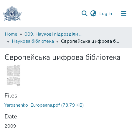
(current)
Log In
Communities
Home
009. Наукові підрозділи НаУКМА
&
Наукова бібліотека
Європейська цифрова бібліотека
Collections
Європейська цифрова бібліотека
All of DSpace
Statistics
Files
Yaroshenko_Europeana.pdf
(73.79 KB)
Date
2009