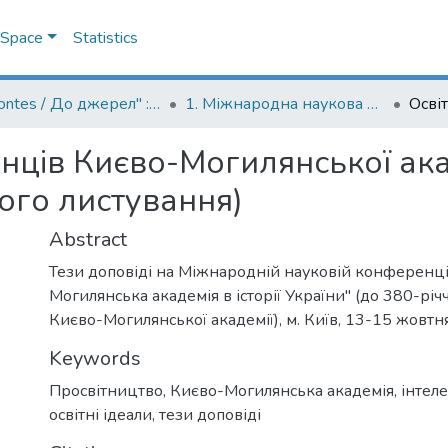
DSpace
Statistics
"Ad fontes / До джерел" : матеріали конференцій до ювілейних дат Києво-Могилянської академії
1. Міжнародна наукова конференція (до 380-річчя від заснування Києво-Могилянської академії) "Києво-Могилянська академія в історії України"
анців Києво-Могилянської ака
ого листування)
Abstract
Тези доповіді на Міжнародній науковій конференці
Могилянська академія в історії України" (до 380-річ
Києво-Могилянської академії), м. Київ, 13-15 жовтня
Keywords
Просвітництво
,
Києво-Могилянська академія
,
інтеле
освітні ідеали
,
тези доповіді