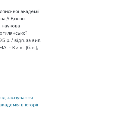
лянської академії
ва // Києво-
а наукова
огилянської
 р. / відп. за вип.
 - Київ : [б. в.],
від заснування
адемія в історії