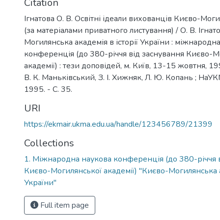
Citation
Ігнатова О. В. Освітні ідеали вихованців Києво-Моги
(за матеріалами приватного листування) / О. В. Ігнато
Могилянська академія в історії України : міжнародн
конференція (до 380-річчя від заснування Києво-М
академії) : тези доповідей, м. Київ, 13-15 жовтня, 1995
В. К. Маньківський, З. І. Хижняк, Л. Ю. Копань ; НаУКМА.
1995. - С. 35.
URI
https://ekmair.ukma.edu.ua/handle/123456789/21399
Collections
1. Міжнародна наукова конференція (до 380-річчя 
Києво-Могилянської академії) "Києво-Могилянська ак
України"
Full item page