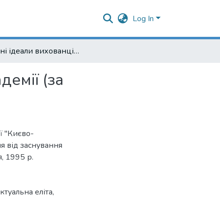
Log In
Освітні ідеали вихованців Києво-Могилянської академії (за матеріалами приватного листування)
демії (за
ї "Києво-
чя від заснування
, 1995 р.
ктуальна еліта
,