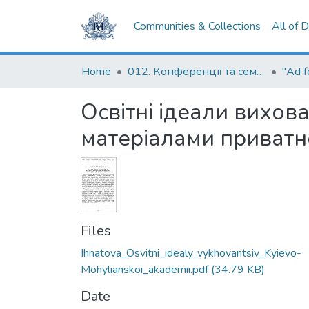
Communities & Collections
All of 
Home
012. Конференції та семінари НаУКМА
Освітні ідеали вихов
матеріалами приватн
Files
Ihnatova_Osvitni_idealy_vykhovantsiv_Kyievo-
Mohylianskoi_akademii.pdf
(34.79 KB)
Date