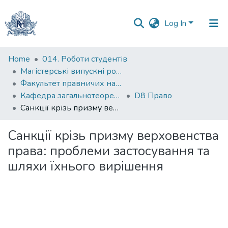
Log In
Communities
Home
014. Роботи студентів
&
Магістерські випускні роботи
Collections
Факультет правничих наук
Кафедра загальнотеоретичного правознавства та публічного права
D8 Право
All of DSpace
Санкції крізь призму верховенства права: проблеми застосування та шляхи їхнього вирішення
Statistics
Санкції крізь призму верховенства
права: проблеми застосування та
шляхи їхнього вирішення