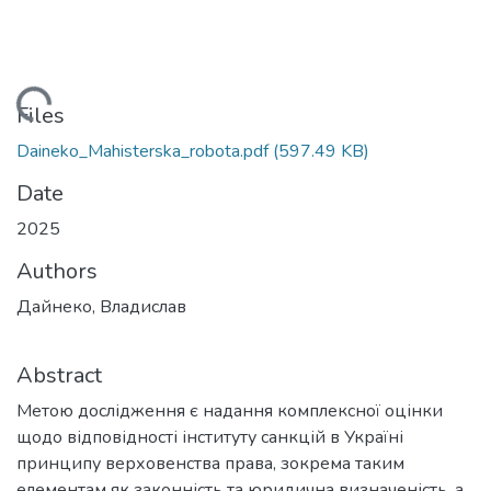
Loading...
Files
Daineko_Mahisterska_robota.pdf
(597.49 KB)
Date
2025
Authors
Дайнеко, Владислав
Abstract
Метою дослідження є надання комплексної оцінки
щодо відповідності інституту санкцій в Україні
принципу верховенства права, зокрема таким
елементам як законність та юридична визначеність, а