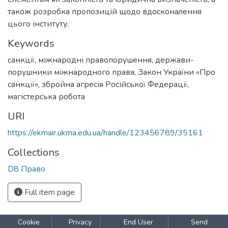
також розробка пропозицій щодо вдосконалення
цього інституту.
Keywords
санкції
,
міжнародні правопорушення
,
держави-
порушники міжнародного права
,
Закон України «Про
санкції»
,
збройна агресія Російської Федерації
,
магістерська робота
URI
https://ekmair.ukma.edu.ua/handle/123456789/35161
Collections
D8 Право
Full item page
Cookie
Privacy
End User
Send