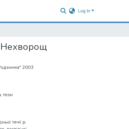
Log In
р. Нехворощ
"Родзинка" 2003
а
,
тези
ьої течії р.