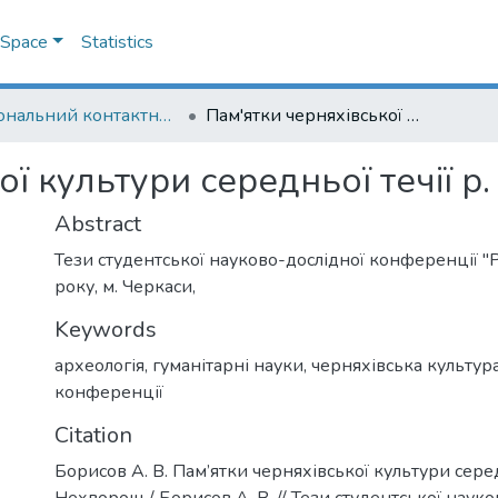
DSpace
Statistics
Національний контактний пункт "Горизонт 2020"
Пам'ятки черняхівської культури середньої течії р. Нехворощ
ої культури середньої течії 
Abstract
Тези студентської науково-дослідної конференції 
року, м. Черкаси,
Keywords
археологія
,
гуманітарні науки
,
черняхівська культур
конференції
Citation
Борисов А. В. Пам’ятки черняхівської культури середн