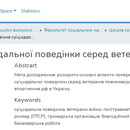
DSpace
Statistics
Кваліфікаційні випускні роботи здобувачів вищої освіти бакалаврських програм
Факультет соціальних наук і соціальних технологій
Школа со
Попередження суїцидальної поведінки серед ветеранів війни в Україні
льної поведінки серед ветер
Abstract
Мета дослідження: розкрити основні аспекти попе
суїцидальної поведінки серед ветеранів повномасш
вторгнення рф в Україну.
Keywords
суїцидальна поведінка
,
ветерани війни
,
посттравма
розлад (ПТСР)
,
громадська організація
,
благодійний
бакалаврська робота