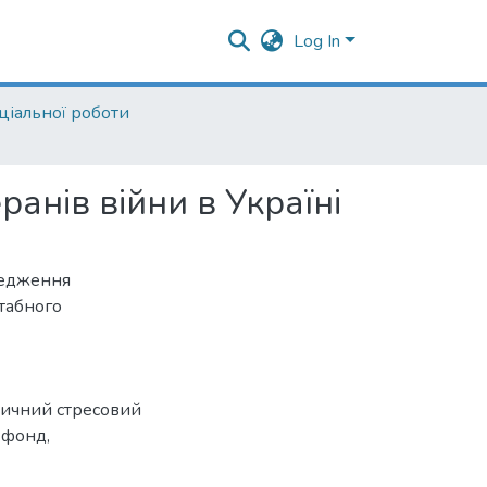
Log In
ціальної роботи
анів війни в Україні
редження
табного
тичний стресовий
 фонд
,