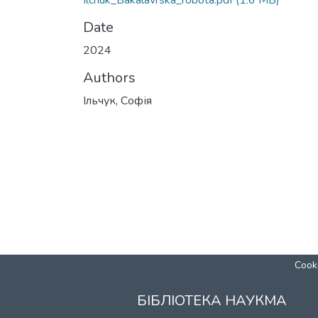
Ilchuk_Bakalavrska_robota.pdf
(1.6 MB)
Date
2024
Authors
Ільчук, Софія
Cooki
БІБЛІОТЕКА НАУКМА