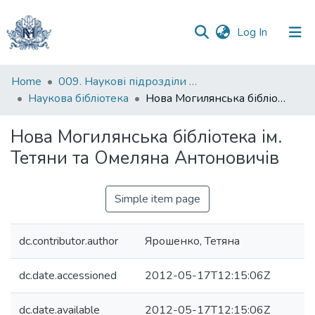
(current)
Log In
Communities
Home
009. Наукові підрозділи НаУКМА
&
Наукова бібліотека
Нова Могилянська бібліотека ім. Тетяни та Омеляна Антоновичів
Collections
Нова Могилянська бібліотека ім.
All of DSpace
Тетяни та Омеляна Антоновичів
Statistics
Simple item page
dc.contributor.author
Ярошенко, Тетяна
dc.date.accessioned
2012-05-17T12:15:06Z
dc.date.available
2012-05-17T12:15:06Z