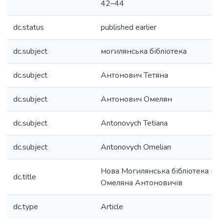
42–44
dc.status
published earlier
dc.subject
могилянська бібліотека
dc.subject
Антонович Тетяна
dc.subject
Антонович Омелян
dc.subject
Antonovych Tetiana
dc.subject
Antonovych Omelian
Нова Могилянська бібліотека ім.
dc.title
Омеляна Антоновичів
dc.type
Article