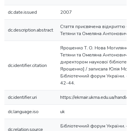
dc.date.issued
2007
Стаття присвячена відкриттю біб
dc.description.abstract
Тетяни та Омеляна Антоновичів
Ярошенко Т. О. Нова Могилянськ
Тетяни та Омеляна Антоновичів:
директором наукової бібліотек
dc.identifier.citation
Ярошенко] / записала Юлія Мор
Бібліотечний форум України. - 2
42-44.
dc.identifier.uri
https://ekmair.ukma.edu.ua/hand
dc.language.iso
uk
Бібліотечний форум України. – 2
dc.relation.source