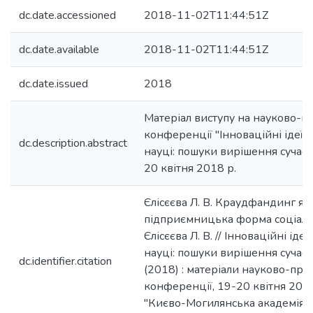
dc.date.accessioned
2018-11-02T11:44:51Z
dc.date.available
2018-11-02T11:44:51Z
dc.date.issued
2018
Матеріал виступу на науково-п
конференції "Інноваційні ідеї 
dc.description.abstract
науці: пошуки вирішення сучасн
20 квітня 2018 р.
Єлісєєва Л. В. Краудфандинг як
підприємницька форма соціаль
Єлісєєва Л. В. // Інноваційні іде
науці: пошуки вирішення сучас
dc.identifier.citation
(2018) : матеріали науково-пра
конференції, 19-20 квітня 2018
"Києво-Могилянська академія". 