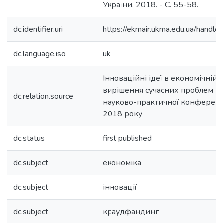
України, 2018. - С. 55-58.
dc.identifier.uri
https://ekmair.ukma.edu.ua/han
dc.language.iso
uk
Інноваційні ідеї в економічній 
вирішення сучасних проблем (20
dc.relation.source
науково-практичної конференці
2018 року
dc.status
first published
dc.subject
економіка
dc.subject
інновації
dc.subject
краудфандинг