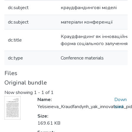
dc.subject
краудфандингові моделі
dc.subject
матеріали конференції
Краудфандинг як інноваційна
dc.title
форма соціального залучення
dc.type
Conference materials
Files
Original bundle
Now showing
1 - 1 of 1
Name:
Down
Yelisieieva_Kraudfandynh_yak_innovatsiina_p
load
Size:
169.61 KB