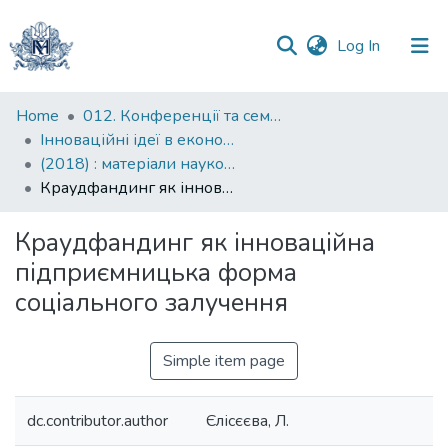
(current)
Log In
Communities
Home
012. Конференції та семінари НаУКМА
&
Інноваційні ідеї в економічній науці: пошуки вирішення сучасних проблем: матеріали науково-практичної конференції
Collections
(2018) : матеріали науково-практичної конференції, 19-20 квітня 2018 року
Краудфандинг як інноваційна підприємницька форма соціального залучення
All of DSpace
Краудфандинг як інноваційна
Statistics
підприємницька форма
соціального залучення
Simple item page
dc.contributor.author
Єлісєєва, Л.