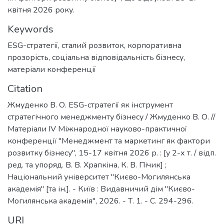
квітня 2026 року.
Keywords
ESG-стратегії
,
сталий розвиток
,
корпоративна
прозорість
,
соціальна відповідальність бізнесу
,
матеріали конференції
Citation
Жмуденко В. О. ESG-стратегії як інструмент
стратегічного менеджменту бізнесу / Жмуденко В. О. //
Матеріали ІV Міжнародної науково-практичної
конференції "Менеджмент та маркетинг як фактори
розвитку бізнесу", 15-17 квітня 2026 р. : [у 2-х т. / відп.
ред. та упоряд. В. В. Храпкіна, К. В. Пічик] ;
Національний університет "Києво-Могилянська
академія" [та ін.]. - Київ : Видавничий дім "Києво-
Могилянська академія", 2026. - Т. 1. - С. 294-296.
URI