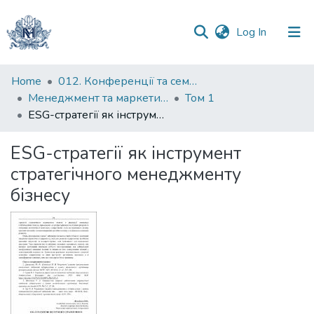
(current)
Log In
Communities
Home
012. Конференції та семінари НаУКМА
&
Менеджмент та маркетинг як фактори розвитку бізнесу : матеріали ІV Міжнародної науково-практичної конференції 15-17 квітня 2026 р.
Том 1
Collections
ESG-стратегії як інструмент стратегічного менеджменту бізнесу
All of DSpace
ESG-стратегії як інструмент
стратегічного менеджменту
Statistics
бізнесу