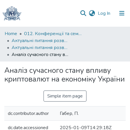
(current)
Log In
Communities
Home
012. Конференції та семінари НаУКМА
&
Актуальні питання розвитку і стабілізації економіки України в умовах війни з рф
Collections
Актуальні питання розвитку і стабілізації економіки України в умовах війни з рф (2024)
Аналіз сучасного стану впливу криптовалют на економіку України
All of DSpace
Аналіз сучасного стану впливу
Statistics
криптовалют на економіку України
Simple item page
dc.contributor.author
Габер, П.
dc.date.accessioned
2025-01-09T14:29:18Z