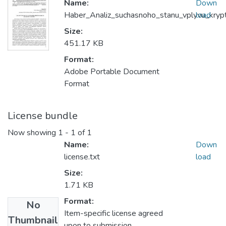
Name:
Down
Haber_Analiz_suchasnoho_stanu_vplyvu_krypt
load
Size:
451.17 KB
Format:
Adobe Portable Document
Format
License bundle
Now showing
1 - 1 of 1
Name:
Down
license.txt
load
Size:
1.71 KB
Format:
No
Item-specific license agreed
Thumbnail
upon to submission