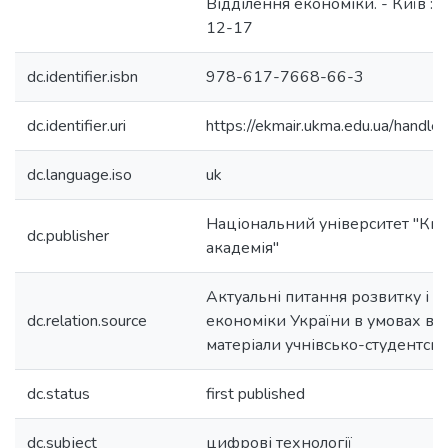
Відділення економіки. - Київ : 
12-17
dc.identifier.isbn
978-617-7668-66-3
dc.identifier.uri
https://ekmair.ukma.edu.ua/han
dc.language.iso
uk
Національний університет "Ки
dc.publisher
академія"
Актуальні питання розвитку і ста
dc.relation.source
економіки України в умовах вій
матеріали учнівсько-студентсь
dc.status
first published
dc.subject
цифрові технології