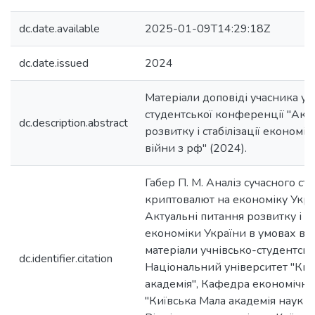
dc.date.available
2025-01-09T14:29:18Z
dc.date.issued
2024
Матеріали доповіді учасника уч
студентської конференції "Акт
dc.description.abstract
розвитку і стабілізації економі
війни з рф" (2024).
Габер П. М. Аналіз сучасного ст
криптовалют на економіку Україн
Актуальні питання розвитку і ста
економіки України в умовах вій
матеріали учнівсько-студентськ
dc.identifier.citation
Національний університет "Ки
академія", Кафедра економічної
"Київська Мала академія наук уч