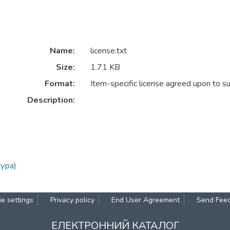
Name:
license.txt
Size:
1.71 KB
Format:
Item-specific license agreed upon to s
Description:
тура)
e settings
Privacy policy
End User Agreement
Send Fee
ЕЛЕКТРОННИЙ КАТАЛОГ