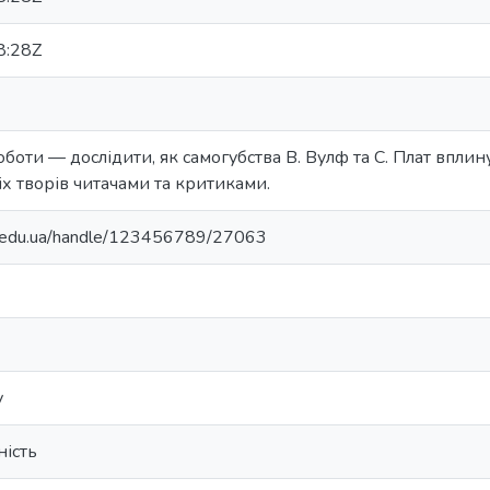
8:28Z
роботи — дослідити, як самогубства В. Вулф та С. Плат вплин
іх творів читачами та критиками.
ma.edu.ua/handle/123456789/27063
у
ність