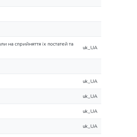
ули на сприйняття їх постатей та
uk_UA
uk_UA
uk_UA
uk_UA
uk_UA