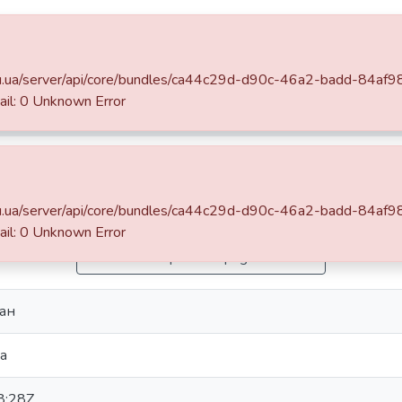
DSpace
Statistics
.edu.ua/server/api/core/bundles/ca44c29d-d90c-46a2-badd-84af
Кваліфікаційні випускні роботи здобувачів вищої освіти бакалаврських програм
Факультет гуманітарних наук
: 0 Unknown Error
Вплив самогубств письменниць на рецепцію їхньої творчості (на прикладі Вірджинії Вулф та Сильвії Плат)
ьменниць на рецепцію їхньої
улф та Сильвії Плат)
.edu.ua/server/api/core/bundles/ca44c29d-d90c-46a2-badd-84af
: 0 Unknown Error
Simple item page
ан
а
8:28Z