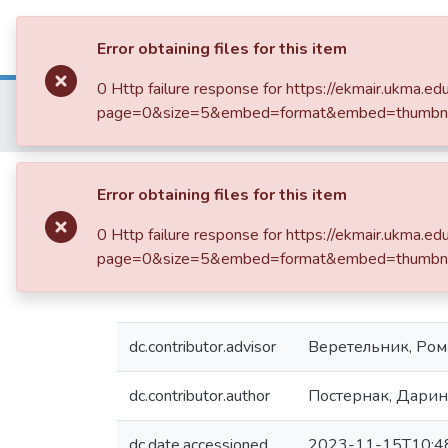
Communities & Collections
All of 
Error obtaining files for this item
0 Http failure response for https://ekmair.ukma
Home
014. Роботи студентів
page=0&size=5&embed=format&embed=thumbnail
В11.01 Філологія(українська мова та література)
Вплив самогубств пис
Error obtaining files for this item
прикладі Вірджинії В
0 Http failure response for https://ekmair.ukma
page=0&size=5&embed=format&embed=thumbnail
dc.contributor.advisor
Веретельник, Ром
dc.contributor.author
Постернак, Дарин
dc.date.accessioned
2023-11-15T10:4