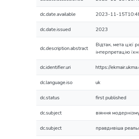
dc.date.available
2023-11-15T10:4
dc.date.issued
2023
Відтак, мета цієї 
dc.description.abstract
інтерпретацію їхн
dc.identifier.uri
https://ekmair.uk
dc.language.iso
uk
dc.status
first published
dc.subject
віяння модернізм
dc.subject
правдивіша реаль