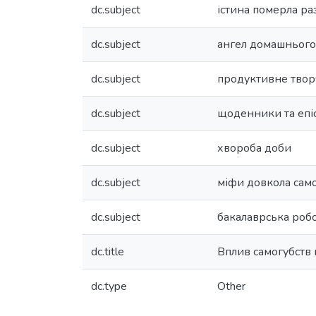
dc.subject
істина померла ра
dc.subject
ангел домашньог
dc.subject
продуктивне твор
dc.subject
щоденники та епі
dc.subject
хвороба доби
dc.subject
міфи довкола сам
dc.subject
бакалаврська роб
dc.title
Вплив самогубств 
dc.type
Other