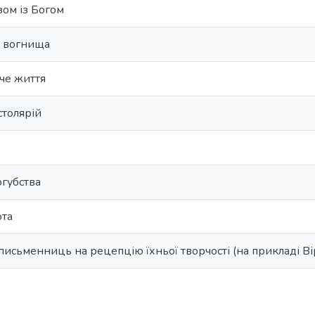
зом із Богом
о вогнища
че життя
столярій
огубства
ота
письменниць на рецепцію їхньої творчості (на прикладі Ві