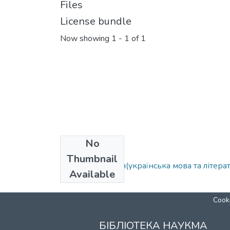
Files
License bundle
Now showing
1 - 1 of 1
No
Collections
Thumbnail
В11.01 Філологія(українська мова та літера
Available
Cooki
БІБЛІОТЕКА НАУКМА