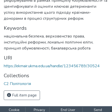
реформування в рамках принципу «обумовленості» та
ідентифікувати й оцінити ключові детермінанти
успіху використання цього підходу країнами-
донорами в процесі структурних реформ.
Keywords
національна безпека
,
верховенство права
,
інституційні реформи
,
локальні політичні еліти
,
принцип обумовленості
,
бакалаврська робота
URI
https://ekmair.ukma.edu.ua/handle/123456789/30524
Collections
С2 Політологія
Full item page
Cookie
Privacy
End User
Send