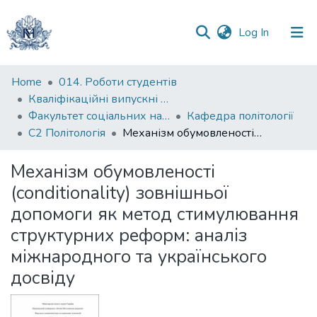
(current)
Log In
Communities
Home
014. Роботи студентів
&
Кваліфікаційні випускні роботи здобувачів вищої освіти бакалаврських програм
Collections
Факультет соціальних наук і соціальних технологій
Кафедра політології
С2 Політологія
Механізм обумовленості (conditionality) зовнішньої допомоги як метод стимулювання структурних реформ: аналіз міжнародного та українського досвіду
All of DSpace
Механізм обумовленості
Statistics
(conditionality) зовнішньої
допомоги як метод стимулювання
структурних реформ: аналіз
міжнародного та українського
досвіду