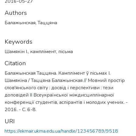
2016-05-27
Authors
Балажынская, Таццяна
Keywords
Шамякін І.
,
камплімент
,
пісьма
Citation
Балажынская Таццяна. Камплімент ў пісьмах І.
Шамякіна / Таццяна Балажынская // Мовний простір
слов'янського світу : досвід і перспективи : тези
доповідей ІІ Всеукраїнської міждисциплінарної
конференції студентів, аспірантів і молодих учених. -
2016. - С. 6-8.
URI
https://ekmair.ukma.edu.ua/handle/123456789/9518