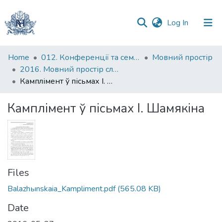
(current)
Log In
Communities
Home
012. Конференції та семінари НаУКМА
Мовний простір
&
2016. Мовний простір слов'янського світу : тези доповідей II Всеукраїнської науково-практичної конференції студентів, аспірантів і молодих учених, 27 травня 2016 р.
Collections
Камплімент ў пісьмах І. Шамякіна
All of DSpace
Камплімент ў пісьмах І. Шамякіна
Statistics
Files
Balazhыnskaia_Kampliment.pdf
(565.08 KB)
Date