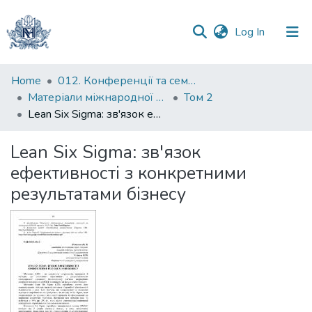
(current)
Log In
Communities
Home
012. Конференції та семінари НаУКМА
&
Матеріали міжнародної науково-практичної конференції "Менеджмент та маркетинг як фактори розвитку бізнесу в умовах економіки відновлення", 18-19 квітня 2023 р.
Том 2
Collections
Lean Six Sigma: зв'язок ефективності з конкретними результатами бізнесу
All of DSpace
Lean Six Sigma: зв'язок
ефективності з конкретними
Statistics
результатами бізнесу