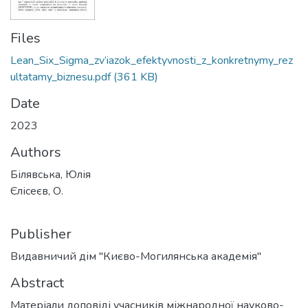
Files
Lean_Six_Sigma_zv‘iazok_efektyvnosti_z_konkretnymy_rez
ultatamy_biznesu.pdf
(361 KB)
Date
2023
Authors
Білявська, Юлія
Єлісеєв, О.
Publisher
Видавничий дім "Києво-Могилянська академія"
Abstract
Матеріали доповіді учасників міжнародної науково-