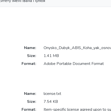
ситету імені Івана Пулюя
Name:
Onysko_Dubyk_ABIS_Koha_yak_osnova
Size:
1.41 MB
Format:
Adobe Portable Document Format
Name:
license.txt
Size:
7.54 KB
Format:
Item-specific license agreed upon to s