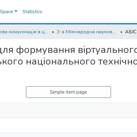
DSpace
Statistics
Наукова комунікація в цифрову епоху
3-а Міжнародна науково-практична конференція "Наукова комунікація в цифрову епоху"
для формування віртуального
кого національного технічног
Simple item page