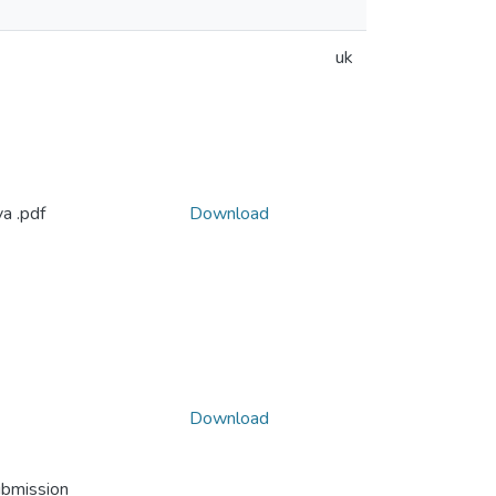
uk
 .pdf
Download
Download
ubmission