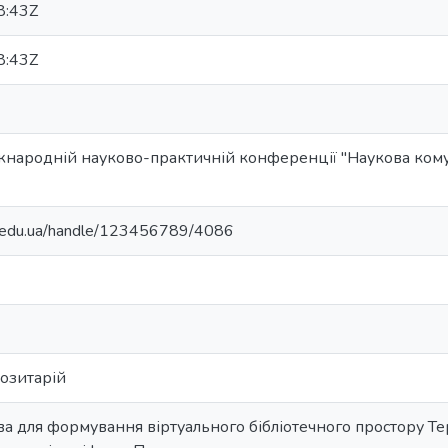
8:43Z
8:43Z
іжнародній науково-практичній конференції "Наукова ком
ma.edu.ua/handle/123456789/4086
позитарій
ва для формування віртуального бібліотечного простору Т