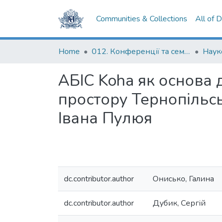
Communities & Collections
All of 
Home
012. Конференції та семінари НаУКМА
АБІС Koha як основа 
простору Тернопільсь
Івана Пулюя
dc.contributor.author
Онисько, Галина
dc.contributor.author
Дубик, Сергій