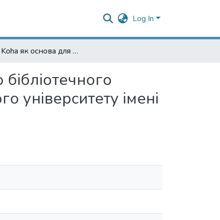
Log In
АБІС Koha як основа для формування віртуального бібліотечного простору Тернопільського національного технічного університету імені Івана Пулюя
 бібліотечного
о університету імені