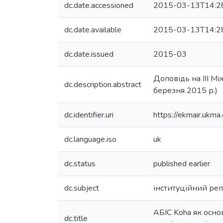
dc.date.accessioned
2015-03-13T14:2
dc.date.available
2015-03-13T14:2
dc.date.issued
2015-03
Доповідь на ІІІ М
dc.description.abstract
березня 2015 р.)
dc.identifier.uri
https://ekmair.uk
dc.language.iso
uk
dc.status
published earlier
dc.subject
інституційний ре
АБІС Koha як осно
dc.title