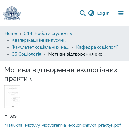
(current)
Log In
Communities
Home
014. Роботи студентів
&
Кваліфікаційні випускні роботи здобувачів вищої освіти бакалаврських програм
Collections
Факультет соціальних наук і соціальних технологій
Кафедра соціології
С5 Соціологія
Мотиви відтворення екологічних практик
All of DSpace
Мотиви відтворення екологічних
Statistics
практик
Files
Matiukha_Motyvy_vidtvorennia_ekolohichnykh_praktyk.pdf