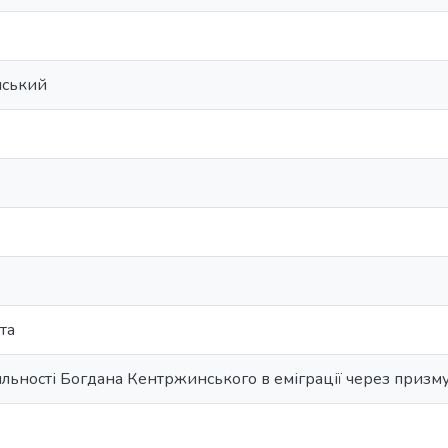
нський
та
яльності Богдана Кентржинського в еміграції через призм