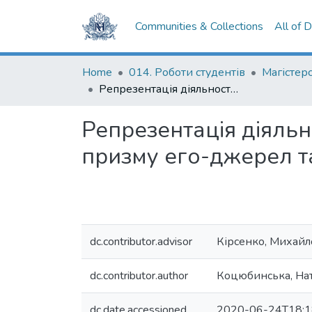
Communities & Collections
All of 
Home
014. Роботи студентів
Репрезентація діяльності Богдана Кентржинського в еміграції через призму его-джерел та преси
Репрезентація діяльн
призму его-джерел т
dc.contributor.advisor
Кірсенко, Михайл
dc.contributor.author
Коцюбинська, Нат
dc.date.accessioned
2020-06-24T18:1