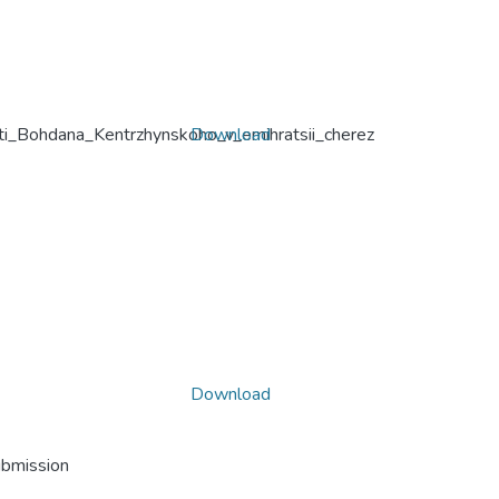
sti_Bohdana_Kentrzhynskoho_v_emihratsii_cherez
Download
Download
ubmission