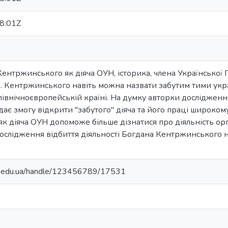
8:01Z
ентржинського як діяча ОУН, історика, члена Української 
 Кентржинського навіть можна назвати забутим тими укра
івнічноєвропейській країні. На думку авторки дослідженн
є змогу відкрити "забутого" діяча та його праці широкому
 діяча ОУН допоможе більше дізнатися про діяльність орга
ослідження відбиття діяльності Богдана Кентржинського на
ma.edu.ua/handle/123456789/17531