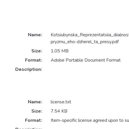
Name:
Kotsiubynska_Reprezentatsiia_diialno
pryzmu_eho-dzherel_ta_presy.pdf
Size:
1.05 MB
Format:
Adobe Portable Document Format
Description:
Name:
license.txt
Size:
7.54 KB
Format:
Item-specific license agreed upon to s