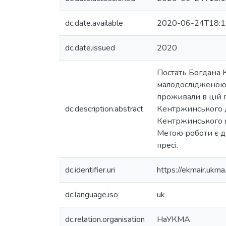
dc.date.available
2020-06-24T18:1
dc.date.issued
2020
Постать Богдана К
малодослідженою.
проживали в цій п
dc.description.abstract
Кентржинського да
Кентржинського як
Метою роботи є д
пресі.
dc.identifier.uri
https://ekmair.uk
dc.language.iso
uk
dc.relation.organisation
НаУКМА