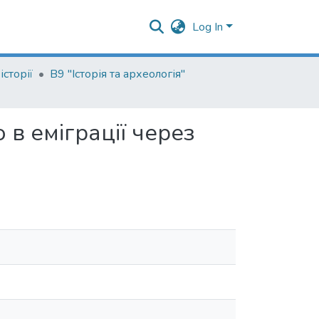
Log In
сторії
В9 "Історія та археологія"
в еміграції через