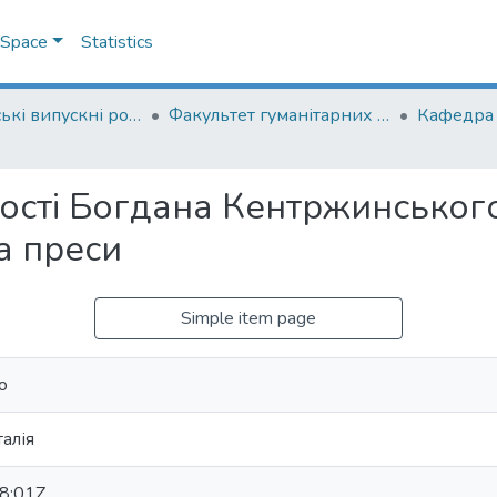
DSpace
Statistics
Магістерські випускні роботи
Факультет гуманітарних наук
Кафедра і
ості Богдана Кентржинського 
а преси
Simple item page
о
алія
8:01Z