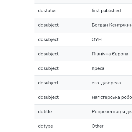
dc.status
first published
dc.subject
Богдан Кентржи
dc.subject
ОУН
dc.subject
Північна Європа
dc.subject
преса
dc.subject
его-джерела
dc.subject
магістерська робо
dc.title
Репрезентація ді
dc.type
Other