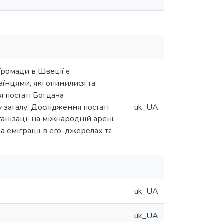
Громади в Швеції є
їнцями, які опинилися та
я постаті Богдана
 загалу. Дослідження постаті
uk_UA
нізації на міжнародній арені.
 еміграції в его-джерелах та
uk_UA
uk_UA