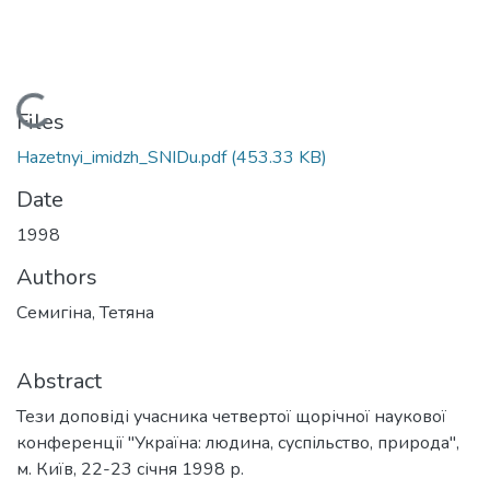
Loading...
Files
Hazetnyi_imidzh_SNIDu.pdf
(453.33 KB)
Date
1998
Authors
Семигіна, Тетяна
Abstract
Тези доповіді учасника четвертої щорічної наукової
конференції "Україна: людина, суспільство, природа",
м. Київ, 22-23 січня 1998 р.