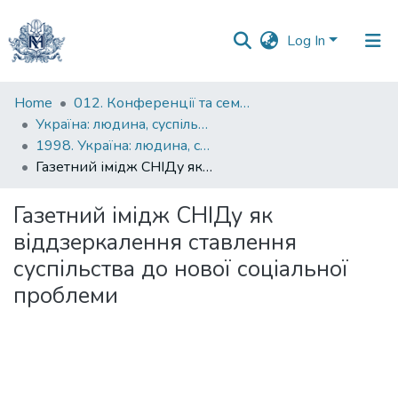
Log In
Communities
Home
012. Конференції та семінари НаУКМА
&
Україна: людина, суспільство, природа : щорічна наукова конференція
Collections
1998. Україна: людина, суспільство, природа : четверта щорічна наукова конференція : тези доповідей
Газетний імідж СНІДу як віддзеркалення ставлення суспільства до нової соціальної проблеми
All of DSpace
Газетний імідж СНІДу як
Statistics
віддзеркалення ставлення
суспільства до нової соціальної
проблеми