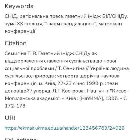
Keywords
СНІД
,
регіональна преса
,
газетний імідж ВІЛ/СНІДу
,
чума ХХ століття
,
'"шарм скандальності"
,
матеріали
конференції
Citation
Семигіна Т. В. Газетний імідж СНІДу як
віддзеркалення ставлення суспільства до нової
соціальної проблеми / Т. Семигіна // Україна: людина,
суспільство, природа : четверта щорічна наукова
конференція, м. Київ, 22-23 січня 1998 р. : тези
доповідей / упоряд. Л. І. Кострова ; Нац. ун-т "Києво-
Могилянська академія". - Київ : [НаУКМА], 1998. - С.
172-173.
URI
https://ekmair.ukma.edu.ua/handle/123456789/24026