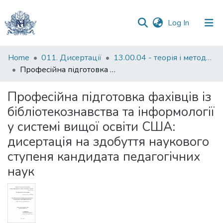
(current)
Log In
Communities
Home
011. Дисертації
13.00.04 - теорія і методика професійної освіти
&
Професійна підготовка фахівців із бібліотекознавства та інформології у системі вищої освіти США: дисертація на здобуття наукового ступеня кандидата педагогічних наук
Collections
Професійна підготовка фахівців із
All of DSpace
бібліотекознавства та інформології
у системі вищої освіти США:
Statistics
дисертація на здобуття наукового
ступеня кандидата педагогічних
наук