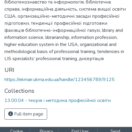
бібліотекознавство та інформологія
,
бібліотечна
справа
,
інформаційна діяльність
,
система вищої освіти
США
,
організаційно-методичні засади професійної
підготовки
,
тенденції професійної підготовки
фахівців бібліотечно-інформаційної галузі
,
library and
information science
,
librarianship
,
information profession
,
higher education system in the USA
,
organizational and
methodological basis of professional training
,
tendencies in
LIS specialists’ professional training
,
дисертація
URI
https://ekmair.ukma.edu.ua/handle/123456789/9125
Collections
13.00.04 - теорія і методика професійної освіти
Full item page
Cookie
Privacy
End User
Send