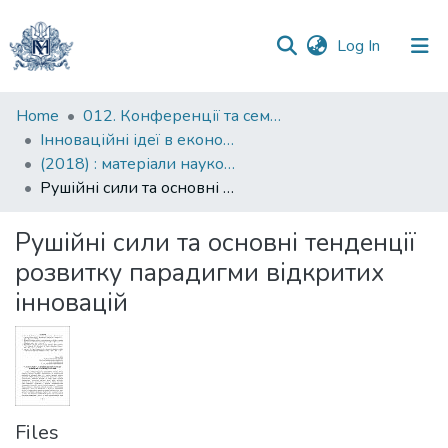
(current)
Log In
Communities
Home
012. Конференції та семінари НаУКМА
&
Інноваційні ідеї в економічній науці: пошуки вирішення сучасних проблем: матеріали науково-практичної конференції
Collections
(2018) : матеріали науково-практичної конференції, 19-20 квітня 2018 року
Рушійні сили та основні тенденції розвитку парадигми відкритих інновацій
All of DSpace
Рушійні сили та основні тенденції
Statistics
розвитку парадигми відкритих
інновацій
Files