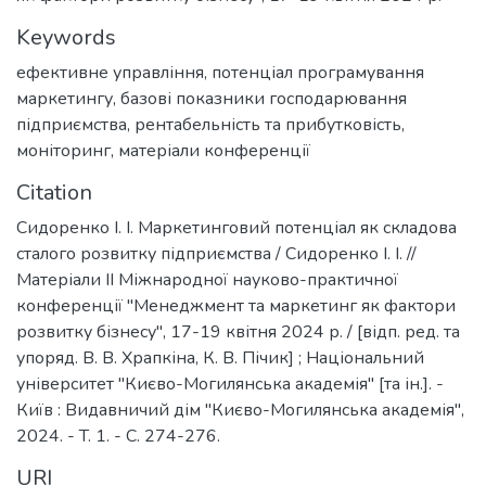
Keywords
ефективне управління
,
потенціал програмування
маркетингу
,
базові показники господарювання
підприємства
,
рентабельність та прибутковість
,
моніторинг
,
матеріали конференції
Citation
Сидоренко І. І. Маркетинговий потенціал як складова
сталого розвитку підприємства / Сидоренко І. І. //
Матеріали ІІ Міжнародної науково-практичної
конференції "Менеджмент та маркетинг як фактори
розвитку бізнесу", 17-19 квітня 2024 р. / [відп. ред. та
упоряд. В. В. Храпкіна, К. В. Пічик] ; Національний
університет "Києво-Могилянська академія" [та ін.]. -
Київ : Видавничий дім "Києво-Могилянська академія",
2024. - T. 1. - C. 274-276.
URI