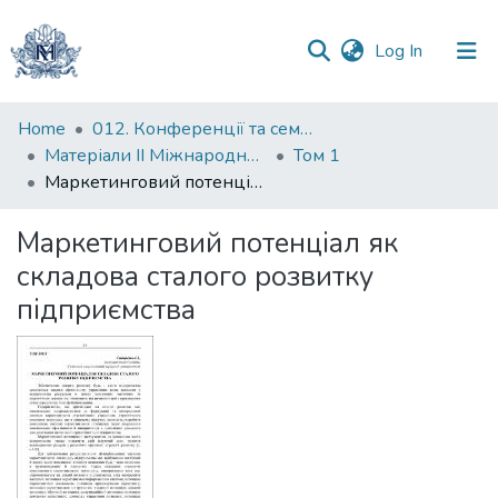
(current)
Log In
Communities
Home
012. Конференції та семінари НаУКМА
&
Матеріали II Міжнародної науково-практичної конференції "Менеджмент та маркетинг як фактори розвитку бізнесу", 17-19 квітня 2024 р.
Том 1
Collections
Маркетинговий потенціал як складова сталого розвитку підприємства
All of DSpace
Маркетинговий потенціал як
складова сталого розвитку
Statistics
підприємства