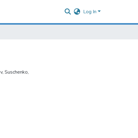
Log In
v
,
Suschenko
,