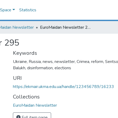
DSpace
Statistics
Maidan Newsletter
EuroMaidan Newsletter 295
r 295
Keywords
Ukraine
,
Russia
,
news
,
newsletter
,
Crimea
,
reform
,
Sentso
Balukh
,
disinformation
,
elections
URI
https://ekmair.ukma.edu.ua/handle/123456789/16233
Collections
EuroMaidan Newsletter
Full item page