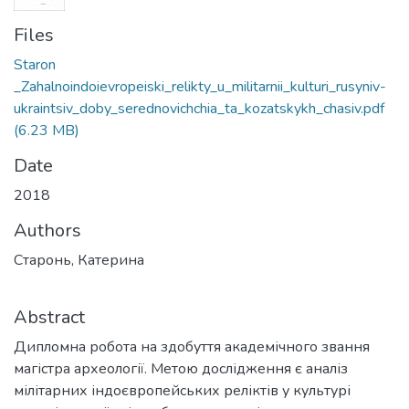
Files
Staron
_Zahalnoindoievropeiski_relikty_u_militarnii_kulturi_rusyniv-
ukraintsiv_doby_serednovichchia_ta_kozatskykh_chasiv.pdf
(6.23 MB)
Date
2018
Authors
Старонь, Катерина
Abstract
Дипломна робота на здобуття академічного звання
магістра археології. Метою дослідження є аналіз
мілітарних індоєвропейських реліктів у культурі