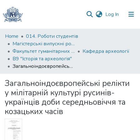
(current)
Log In
Communities
Home
014. Роботи студентів
&
Магістерські випускні роботи
Collections
Факультет гуманітарних наук
Кафедра археології
В9 "Історія та археологія"
All of DSpace
Загальноіндоєвропейські релікти у мілітарній культурі русинів-українців доби середньовіччя та козацьких часів
Statistics
Загальноіндоєвропейські релікти
у мілітарній культурі русинів-
українців доби середньовіччя та
козацьких часів