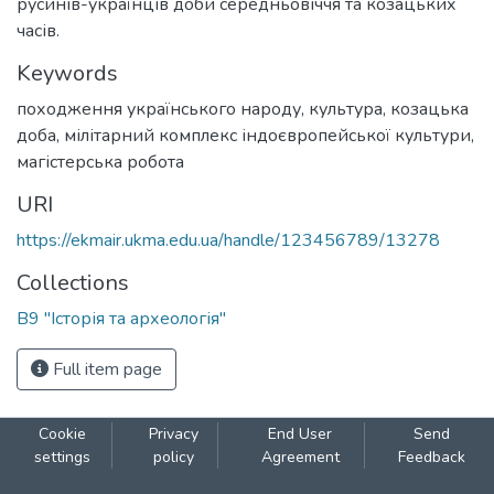
русинів-українців доби середньовіччя та козацьких
часів.
Keywords
походження українського народу
,
культура
,
козацька
доба
,
мілітарний комплекс індоєвропейської культури
,
магістерська робота
URI
https://ekmair.ukma.edu.ua/handle/123456789/13278
Collections
В9 "Історія та археологія"
Full item page
Cookie
Privacy
End User
Send
settings
policy
Agreement
Feedback