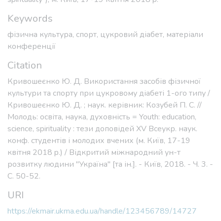
культури та спорту при цукровому діабеті 1-ого типу /
Кривошеєнко Ю. Д. ; наук. керівник: Козубей П. С. //
Молодь: освіта, наука, духовність = Youth: education,
science, spirituality : тези доповідей XV Всеукр. наук.
конф. студентів і молодих вчених (м. Київ, 17-19
квітня 2018 p.) / Відкритий міжнародний ун-т
розвитку людини "Україна" [та ін.]. - Київ, 2018. - Ч. 3. -
С. 50-52.
URI
https://ekmair.ukma.edu.ua/handle/123456789/14727
Collections
Факультет природничих наук
Full item page