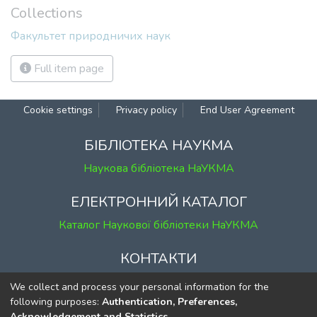
Cookie
Privacy
End User
Send
settings
policy
Agreement
Feedback
БІБЛІОТЕКА НАУКМА
Наукова бібліотека НаУКМА
ЕЛЕКТРОННИЙ КАТАЛОГ
Каталог Наукової бібліотеки НаУКМА
КОНТАКТИ
м. Київ, вул. Григорія Сковороди, 2
We collect and process your personal information for the
к. 1, к. 120
following purposes:
Authentication, Preferences,
Acknowledgement and Statistics
.