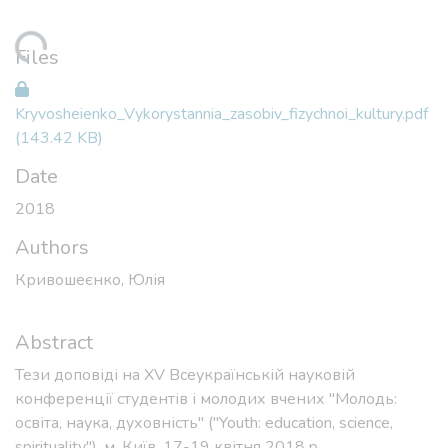
2018
Authors
Кривошеєнко, Юлія
Abstract
Тези доповіді на XV Всеукраїнській науковій
конференції студентів і молодих вчених "Молодь:
освіта, наука, духовність" ("Youth: education, science,
spirituality"), м. Київ, 17-19 квітня 2018 p.
Keywords
фізична культура
,
спорт
,
цукровий діабет
,
матеріали
конференції
Citation
Кривошеєнко Ю. Д. Використання засобів фізичної