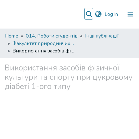
(current)
Log In
Communities
Home
014. Роботи студентів
Інші публікації
&
Факультет природничих наук
Collections
Використання засобів фізичної культури та спорту при цукровому діабеті 1-ого типу
All of DSpace
Використання засобів фізичної
культури та спорту при цукровому
Statistics
діабеті 1-ого типу
Files
Kryvosheienko_Vykorystannia_zasobiv_fizychnoi_kultury.pdf
(143.42 KB)
Date