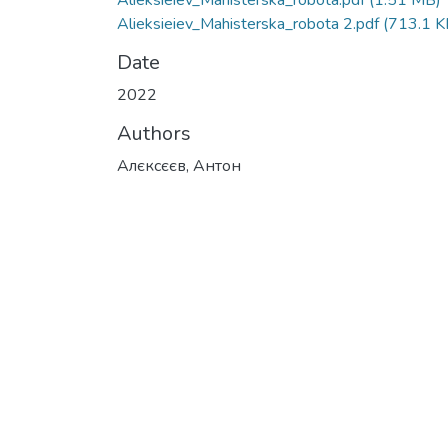
Alieksieiev_Mahisterska_robota.pdf
(1.51 MB)
Alieksieiev_Mahisterska_robota 2.pdf
(713.1 K
Date
2022
Authors
Алєксєєв, Антон