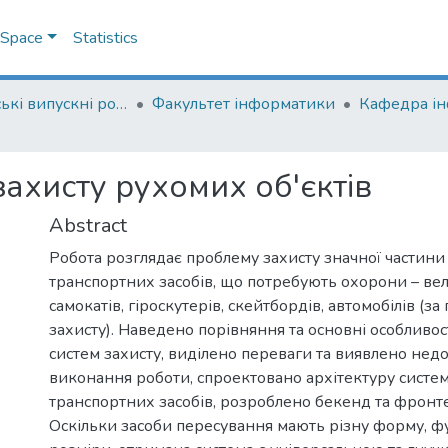
DSpace
Statistics
Магістерські випускні роботи
Факультет інформатики
Кафедра і
захисту рухомих об'єктів
Abstract
Робота розглядає проблему захисту значної частин
транспортних засобів, що потребують охорони – вел
самокатів, гіроскутерів, скейтбордів, автомобілів (за
захисту). Наведено порівняння та основні особливо
систем захисту, виділено переваги та виявлено недо
виконання роботи, спроектовано архітектуру систем
транспортних засобів, розроблено бекенд та фронте
Оскільки засоби пересування мають різну форму, ф