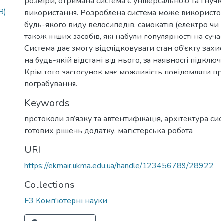
розміри, отримана система є універсальною та гнуч
B)
використання. Розроблена система може використо
будь-якого виду велосипедів, самокатів (електро чи 
також інших засобів, які набули популярності на суч
Система дає змогу відслідковувати стан об'єкту захи
на будь-якій відстані від нього, за наявності підклю
Крім того застосунок має можливість повідомляти п
пограбування.
Keywords
протоколи зв’язку та автентифікація
,
архітектура си
готових рішень додатку
,
магістерська робота
URI
https://ekmair.ukma.edu.ua/handle/123456789/28922
Collections
F3 Комп'ютерні науки