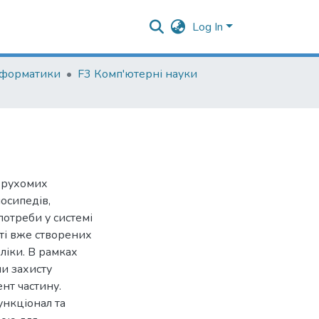
Log In
нформатики
F3 Комп'ютерні науки
и рухомих
осипедів,
 потреби у системі
сті вже створених
ліки. В рамках
и захисту
нт частину.
ункціонал та