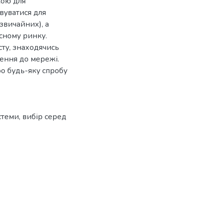
кою для
вуватися для
звичайних), а
асному ринку.
сту, знаходячись
чення до мережі.
ро будь-яку спробу
стеми
,
вибір серед