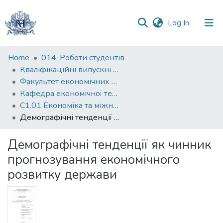
(current)
Log In
Communities
Home
014. Роботи студентів
&
Кваліфікаційні випускні роботи здобувачів вищої освіти бакалаврських програм
Collections
Факультет економічних наук
Кафедра економічної теорії
All of DSpace
С1.01 Економіка та міжнародні економічні відносини (економіка)
Демографічні тенденції як чинник прогнозування економічного розвитку держави
Statistics
Демографічні тенденції як чинник
прогнозування економічного
розвитку держави