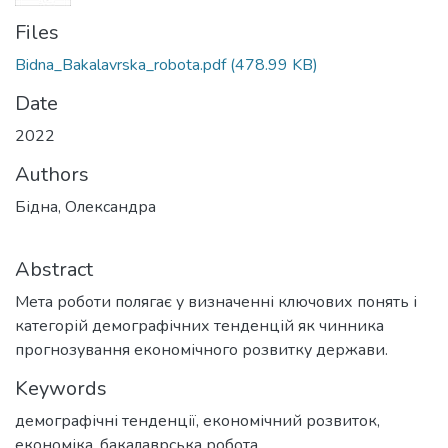
Files
Bidna_Bakalavrska_robota.pdf
(478.99 KB)
Date
2022
Authors
Бідна, Олександра
Abstract
Мета роботи полягає у визначенні ключових понять і
категорій демографічних тенденцій як чинника
прогнозування економічного розвитку держави.
Keywords
демографічні тенденції
,
економічний розвиток
,
економіка
,
бакалаврська робота