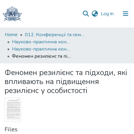
(current)
Log In
Communities
Home
012. Конференції та семінари НаУКМА
&
Науково-практична конференція "Особистість у просторі проблем ХХІ століття"
Collections
Науково-практична конференція "Особистість у просторі проблем ХХІ століття" (2021)
Феномен резилієнс та підходи, які впливають на підвищення резилієнс у особистості
All of DSpace
Феномен резилієнс та підходи, які
Statistics
впливають на підвищення
резилієнс у особистості
Files