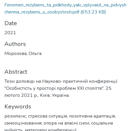
Fenomen_rezyliiens_ta_pidkhody_yaki_vplyvaiut_na_pidvysh
chennia_rezyliiens_u_osobystosti.pdf
(653.23 KB)
Date
2021
Authors
Морозова, Ольга
Abstract
Тези доповіді на Науково-практичній конференції
"Особистість у просторі проблем ХХІ століття", 25
лютого 2021 р., Київ, Україна.
Keywords
резилієнс
,
стресова ситуація
,
позитивна адаптація
,
самооцінювання
,
опора на власні сили
,
соціальна
чуйність
,
матеріали конференції