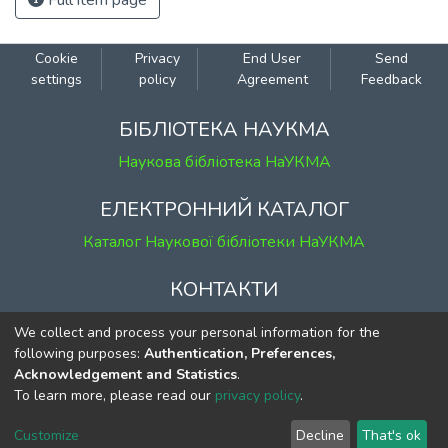
Full item page
Cookie
Privacy
End User
Send
settings
policy
Agreement
Feedback
БІБЛІОТЕКА НАУКМА
Наукова бібліотека НаУКМА
ЕЛЕКТРОННИЙ КАТАЛОГ
Каталог Наукової бібліотеки НаУКМА
КОНТАКТИ
м. Київ, вул. Григорія Сковороди, 2
We collect and process your personal information for the
к. 1, к. 120
following purposes:
Authentication, Preferences,
Acknowledgement and Statistics
.
тел.
(044) 463-69-31
To learn more, please read our
privacy policy
.
ekmair@ukma.edu.ua
Customize
Decline
That's ok