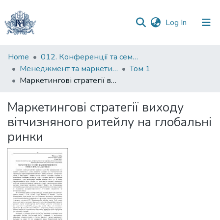
(current)
Log In
Communities
Home
012. Конференції та семінари НаУКМА
&
Менеджмент та маркетинг як фактори розвитку бізнесу : матеріали ІV Міжнародної науково-практичної конференції 15-17 квітня 2026 р.
Том 1
Collections
Маркетингові стратегії виходу вітчизняного ритейлу на глобальні ринки
All of DSpace
Маркетингові стратегії виходу
вітчизняного ритейлу на глобальні
Statistics
ринки