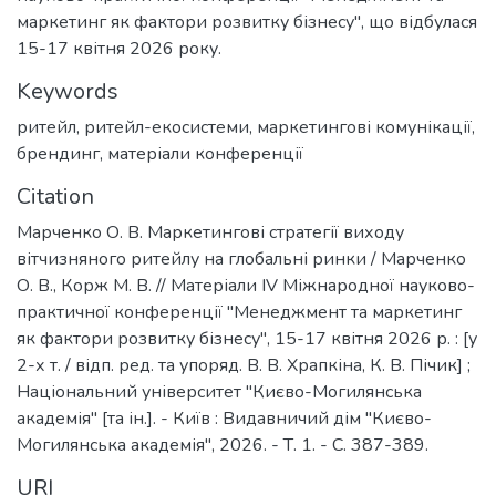
маркетинг як фактори розвитку бізнесу", що відбулася
15-17 квітня 2026 року.
Keywords
ритейл
,
ритейл-екосистеми
,
маркетингові комунікації
,
брендинг
,
матеріали конференції
Citation
Марченко О. В. Маркетингові стратегії виходу
вітчизняного ритейлу на глобальні ринки / Марченко
О. В., Корж М. В. // Матеріали ІV Міжнародної науково-
практичної конференції "Менеджмент та маркетинг
як фактори розвитку бізнесу", 15-17 квітня 2026 р. : [у
2-х т. / відп. ред. та упоряд. В. В. Храпкіна, К. В. Пічик] ;
Національний університет "Києво-Могилянська
академія" [та ін.]. - Київ : Видавничий дім "Києво-
Могилянська академія", 2026. - Т. 1. - С. 387-389.
URI