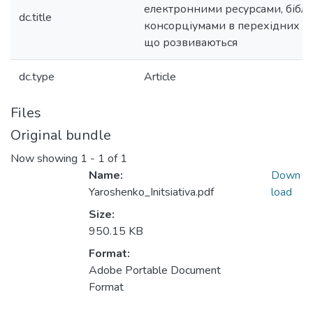
електронними ресурсами, бібл
dc.title
консорціумами в перехідних кра
що розвиваються
dc.type
Article
Files
Original bundle
Now showing
1 - 1 of 1
Name:
Down
Yaroshenko_Initsiativa.pdf
load
Size:
950.15 KB
Format:
Adobe Portable Document
Format