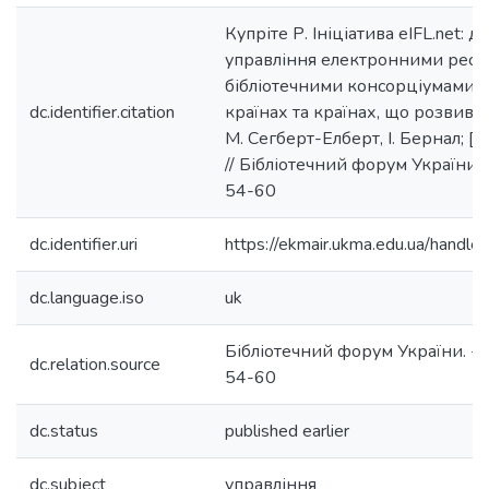
Купріте Р. Ініціатива eIFL.net: д
управління електронними ресу
бібліотечними консорціумами 
dc.identifier.citation
країнах та країнах, що розвиваю
М. Сегберт-Елберт, І. Бернал; [п
// Бібліотечний форум України. -
54-60
dc.identifier.uri
https://ekmair.ukma.edu.ua/hand
dc.language.iso
uk
Бібліотечний форум України. - 2
dc.relation.source
54-60
dc.status
published earlier
dc.subject
управління