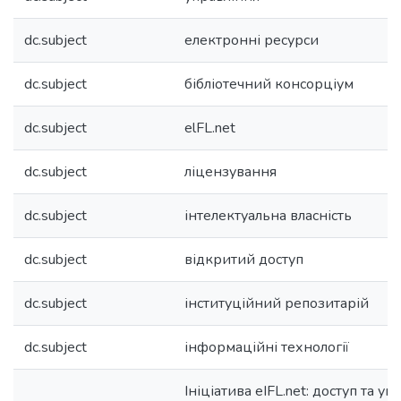
dc.subject
електронні ресурси
dc.subject
бібліотечний консорціум
dc.subject
elFL.net
dc.subject
ліцензування
dc.subject
інтелектуальна власність
dc.subject
відкритий доступ
dc.subject
інституційний репозитарій
dc.subject
інформаційні технології
Ініціатива eIFL.net: доступ та уп