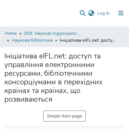
(current)
Log In
Communities
Home
009. Наукові підрозділи НаУКМА
&
Наукова бібліотека
Ініціатива eIFL.net: доступ та управління електронними ресурсами, бібліотечними консорціумами в перехідних країнах та країнах, що розвиваються
Collections
Ініціатива eIFL.net: доступ та
All of DSpace
управління електронними
ресурсами, бібліотечними
Statistics
консорціумами в перехідних
країнах та країнах, що
розвиваються
Simple item page