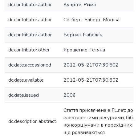
dc.contributor.author
Купріте, Рима
dc.contributor.author
Сегберт-Елберт, Моніка
dc.contributor.author
Бернал, Ізабелль
dc.contributor.other
Ярошенко, Тетяна
dc.date.accessioned
2012-05-21T07:30:50Z
dc.date.available
2012-05-21T07:30:50Z
dc.date.issued
2006
Стаття присвячена eIFL.net: дос
електронними ресурсами, бібл
dc.description.abstract
консорціумами в перехідних кра
що розвиваються