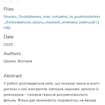
Files
Shumko_Doslidzhennia_zmin_sotsialnoi_ta_psykholohichnoi
_zhyttiediialnosti_dytyny_vnaslidok_emihratsii_batkiv.pdf
(1
MB)
Date
2020
Authors
Шумко, Вікторія
Abstract
У роботі розглядається кейс, що показує зміни в житті
дитини з сім’ї емігрантів. Авторка наукової записки й
режисерка – головна героїня документального
фільму. Фільм дає можливість подивитись на явище