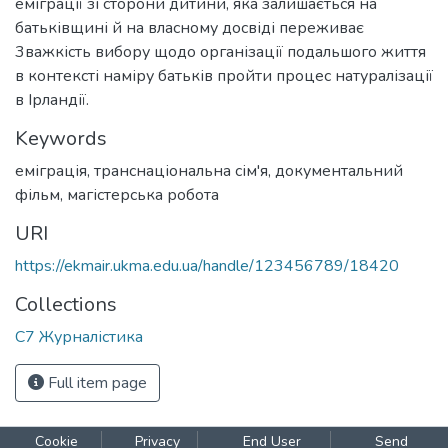
еміграції зі сторони дитини, яка залишається на
батьківщині й на власному досвіді переживає
3важкість вибору щодо організації подальшого життя
в контексті наміру батьків пройти процес натуралізації
в Ірландії.
Keywords
еміграція
,
транснаціональна сім'я
,
документальний
фільм
,
магістерська робота
URI
https://ekmair.ukma.edu.ua/handle/123456789/18420
Collections
С7 Журналістика
Full item page
Cookie
Privacy
End User
Send