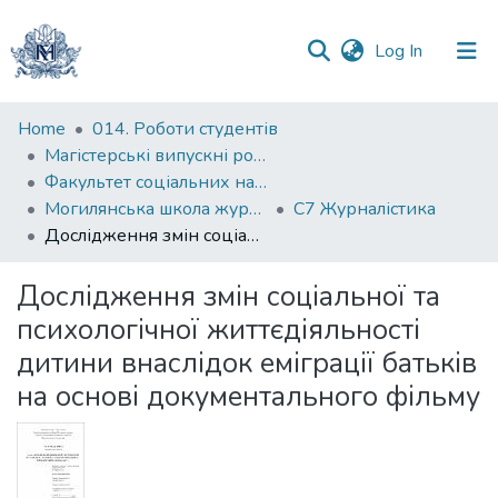
(current)
Log In
Communities
Home
014. Роботи студентів
&
Магістерські випускні роботи
Collections
Факультет соціальних наук і соціальних технологій
Могилянська школа журналістики
С7 Журналістика
All of DSpace
Дослідження змін соціальної та психологічної життєдіяльності дитини внаслідок еміграції батьків на основі документального фільму
Statistics
Дослідження змін соціальної та
психологічної життєдіяльності
дитини внаслідок еміграції батьків
на основі документального фільму