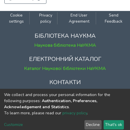
Cookie
Privacy
End User
Send
settings
policy
Agreement
Feedback
БІБЛІОТЕКА НАУКМА
Наукова бібліотека НаУКМА
ЕЛЕКТРОННИЙ КАТАЛОГ
Каталог Наукової бібліотеки НаУКМА
КОНТАКТИ
м. Київ, вул. Григорія Сковороди, 2
We collect and process your personal information for the
к. 1, к. 120
following purposes:
Authentication, Preferences,
Acknowledgement and Statistics
.
тел.
(044) 463-69-31
To learn more, please read our
privacy policy
.
ekmair@ukma.edu.ua
Customize
Decline
That's ok