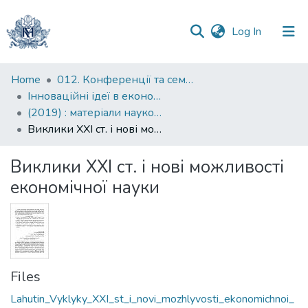
(current)
Log In
Communities
Home
012. Конференції та семінари НаУКМА
&
Інноваційні ідеї в економічній науці: пошуки вирішення сучасних проблем: матеріали науково-практичної конференції
Collections
(2019) : матеріали науково-практичної конференції, 11-12 квітня 2019 року
Виклики XXI ст. і нові можливості економічної науки
All of DSpace
Виклики XXI ст. і нові можливості
Statistics
економічної науки
Files
Lahutin_Vyklyky_XXI_st_i_novi_mozhlyvosti_ekonomichnoi_