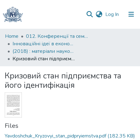
(current)
Log In
Communities
Home
012. Конференції та семінари НаУКМА
&
Інноваційні ідеї в економічній науці: пошуки вирішення сучасних проблем: матеріали науково-практичної конференції
Collections
(2018) : матеріали науково-практичної конференції, 19-20 квітня 2018 року
Кризовий стан підприємства та його ідентифікація
All of DSpace
Кризовий стан підприємства та
Statistics
його ідентифікація
Files
Yavdoshchuk_Kryzovyi_stan_pidpryiemstva.pdf
(182.35 KB)