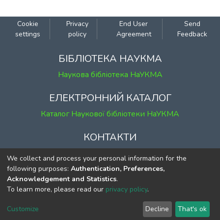
Cookie
Privacy
End User
Send
settings
policy
Agreement
Feedback
БІБЛІОТЕКА НАУКМА
Наукова бібліотека НаУКМА
ЕЛЕКТРОННИЙ КАТАЛОГ
Каталог Наукової бібліотеки НаУКМА
КОНТАКТИ
м. Київ, вул. Григорія Сковороди, 2
We collect and process your personal information for the
к. 1, к. 120
following purposes:
Authentication, Preferences,
Acknowledgement and Statistics
.
тел.
(044) 463-69-31
To learn more, please read our
privacy policy
.
ekmair@ukma.edu.ua
Customize
Decline
That's ok