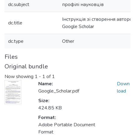
dc.subject
профілі науковців
Інструкція зі створення авторс
dc.title
Google Scholar
dc.type
Other
Files
Original bundle
Now showing
1 - 1 of 1
Name:
Down
Google_Scholar.pdf
load
Size:
424.85 KB
Format:
Adobe Portable Document
Format