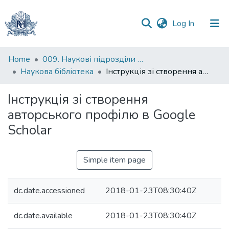
(current)
Log In
Communities
Home
009. Наукові підрозділи НаУКМА
&
Наукова бібліотека
Інструкція зі створення авторського профілю в Google Scholar
Collections
Інструкція зі створення
All of DSpace
авторського профілю в Google
Scholar
Statistics
Simple item page
dc.date.accessioned
2018-01-23T08:30:40Z
dc.date.available
2018-01-23T08:30:40Z