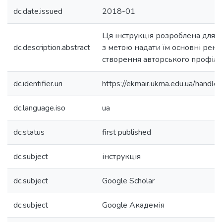
dc.date.issued
2018-01
Ця інструкція розроблена для
dc.description.abstract
з метою надати їм основні рек
створення авторського профілю 
dc.identifier.uri
https://ekmair.ukma.edu.ua/han
dc.language.iso
ua
dc.status
first published
dc.subject
інструкція
dc.subject
Google Scholar
dc.subject
Google Академія