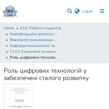
(current)
Log In
Communities
Home
014. Роботи студентів
&
Кваліфікаційні випускні роботи здобувачів вищої освіти бакалаврських програм
Collections
Факультет економічних наук
Кафедра економічної теорії
All of DSpace
С1.01 Економіка та міжнародні економічні відносини (економіка)
Роль цифрових технологій у забезпечені сталого розвитку
Statistics
Роль цифрових технологій у
забезпечені сталого розвитку