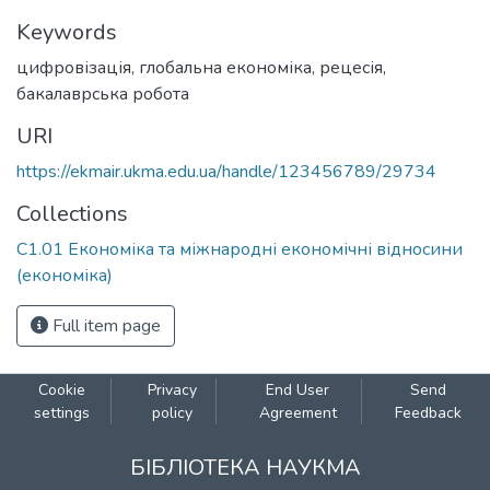
Keywords
цифровізація
,
глобальна економіка
,
рецесія
,
бакалаврська робота
URI
https://ekmair.ukma.edu.ua/handle/123456789/29734
Collections
С1.01 Економіка та міжнародні економічні відносини
(економіка)
Full item page
Cookie
Privacy
End User
Send
settings
policy
Agreement
Feedback
БІБЛІОТЕКА НАУКМА