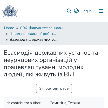
(current)
Log In
Communities
Home
006. Факультет соціальних наук і соціальних технологій
&
Школа соціальної роботи імені професора Володимира Полтавця
Collections
Взаємодія державних установ та неурядових організацій у працевлаштуванні молодих людей, які живуть із ВІЛ
All of DSpace
Взаємодія державних установ та
неурядових організацій у
Statistics
працевлаштуванні молодих
людей, які живуть із ВІЛ
Simple item page
dc.contributor.author
Семигіна, Тетяна