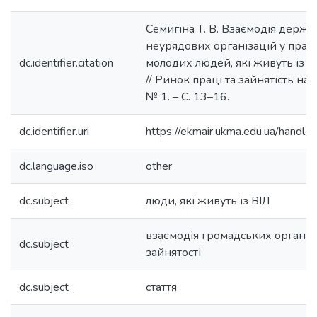
Cемигіна Т. В. Взаємодія держа
неурядових організацій у прац
dc.identifier.citation
молодих людей, які живуть із ВІЛ
// Ринок праці та зайнятість нас
№ 1. – С. 13–16.
dc.identifier.uri
https://ekmair.ukma.edu.ua/hand
dc.language.iso
other
dc.subject
люди, які живуть із ВІЛ
взаємодія громадських організа
dc.subject
зайнятості
dc.subject
стаття