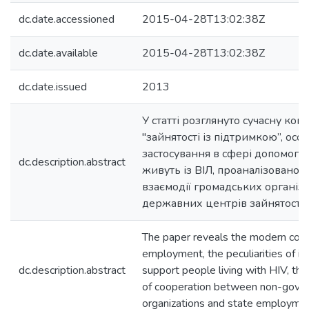
dc.date.accessioned
2015-04-28T13:02:38Z
dc.date.available
2015-04-28T13:02:38Z
dc.date.issued
2013
У статті розглянуто сучасну ко
"зайнятості із підтримкою”, особл
застосування в сфері допомоги 
dc.description.abstract
живуть із ВІЛ, проаналізовано 
взаємодії громадських організа
державних центрів зайнятості.
The paper reveals the modern con
employment, the peculiarities of i
dc.description.abstract
support people living with HIV, the
of cooperation between non-gove
organizations and state employmen