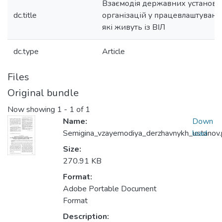
Взаємодія державних установ 
dc.title
організацій у працевлаштуванн
які живуть із ВІЛ
dc.type
Article
Files
Original bundle
Now showing
1 - 1 of 1
Name:
Down
Semigina_vzayemodiya_derzhavnykh_ustanov.
load
Size:
270.91 KB
Format:
Adobe Portable Document
Format
Description: