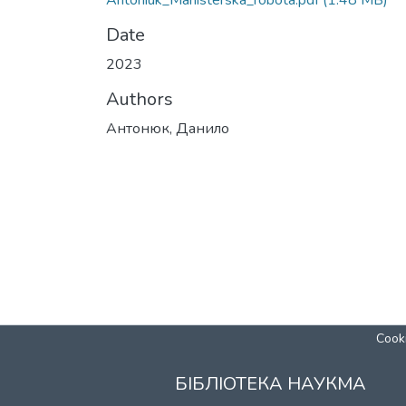
Antoniuk_Mahisterska_robota.pdf
(1.48 MB)
Date
2023
Authors
Антонюк, Данило
Cooki
БІБЛІОТЕКА НАУКМА