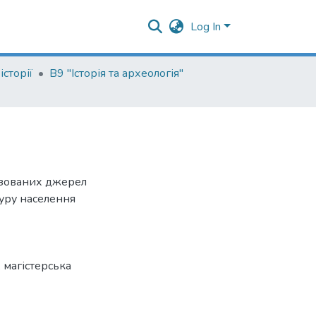
Log In
сторії
В9 "Історія та археологія"
лізованих джерел
туру населення
,
магістерська