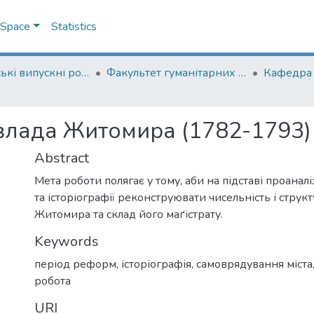
DSpace
Statistics
Магістерські випускні роботи
Факультет гуманітарних наук
Кафедра і
 влада Житомира (1782-1793)
Abstract
Мета роботи полягає у тому, аби на підставі проана
та історіографії реконструювати чисельність і струк
Житомира та склад його маґістрату.
Keywords
період реформ
,
історіографія
,
самоврядування міста
робота
URI