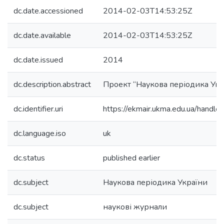
dc.date.accessioned
2014-02-03T14:53:25Z
dc.date.available
2014-02-03T14:53:25Z
dc.date.issued
2014
dc.description.abstract
Проект “Наукова періодика Укр
dc.identifier.uri
https://ekmair.ukma.edu.ua/hand
dc.language.iso
uk
dc.status
published earlier
dc.subject
Наукова періодика України
dc.subject
наукові журнали