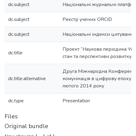
dc.subject
Національні журнальні платфо
dc.subject
Реєстр учених ORCID
dc.subject
Національні індекси цитування
Проект “Наукова періодика Укр
dc.title
стан та перспективи розвитку
Друга Міжнародна Конференці
dc.title.alternative
комунікація в цифрову епоху” 3
лютого 2014 року
dc.type
Presentation
Files
Original bundle