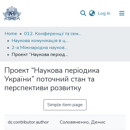
(current)
Log In
Communities
Home
012. Конференції та семінари НаУКМА
&
Наукова комунікація в цифрову епоху
Collections
2-а Міжнародна науково-практична конференція "Наукова комунікація в цифрову епоху"
Проект “Наукова періодика України” поточний стан та перспективи розвитку
All of DSpace
Проект “Наукова періодика
Statistics
України” поточний стан та
перспективи розвитку
Simple item page
dc.contributor.author
Соловяненко, Денис