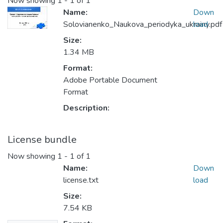
Now showing
1 - 1 of 1
Name:
Down
Solovianenko_Naukova_periodyka_ukrainy.pdf
load
Size:
1.34 MB
Format:
Adobe Portable Document
Format
Description:
License bundle
Now showing
1 - 1 of 1
Name:
Down
license.txt
load
Size:
7.54 KB