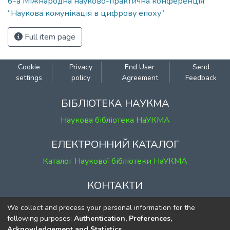
6-а Міжнародна науково-практична конференція
“Наукова комунікація в цифрову епоху”
Full item page
Cookie
Privacy
End User
Send
settings
policy
Agreement
Feedback
БІБЛІОТЕКА НАУКМА
Наукова бібліотека НаУКМА
ЕЛЕКТРОННИЙ КАТАЛОГ
Каталог Наукової бібліотеки НаУКМА
КОНТАКТИ
м. Київ, вул. Григорія Сковороди, 2
We collect and process your personal information for the
к. 1, к. 120
following purposes:
Authentication, Preferences,
Acknowledgement and Statistics
.