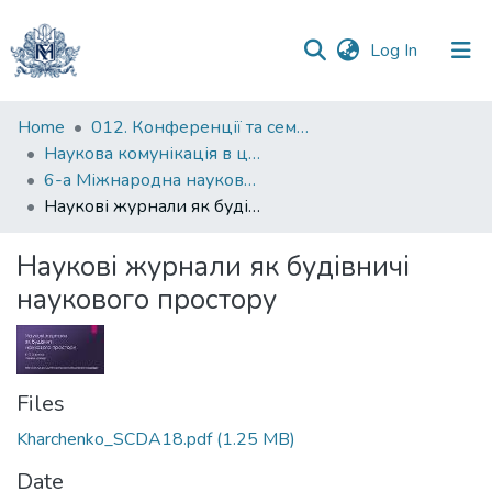
(current)
Log In
Communities
Home
012. Конференції та семінари НаУКМА
&
Наукова комунікація в цифрову епоху
Collections
6-а Міжнародна науково-практична конференція “Наукова комунікація в цифрову епоху”
Наукові журнали як будівничі наукового простору
All of DSpace
Наукові журнали як будівничі
Statistics
наукового простору
Files
Kharchenko_SCDA18.pdf
(1.25 MB)
Date