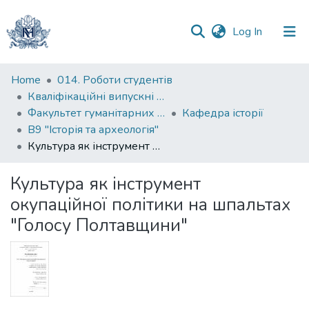
(current)
Log In
Communities
Home
014. Роботи студентів
&
Кваліфікаційні випускні роботи здобувачів вищої освіти бакалаврських програм
Collections
Факультет гуманітарних наук
Кафедра історії
В9 "Історія та археологія"
All of DSpace
Культура як інструмент окупаційної політики на шпальтах "Голосу Полтавщини"
Statistics
Культура як інструмент
окупаційної політики на шпальтах
"Голосу Полтавщини"