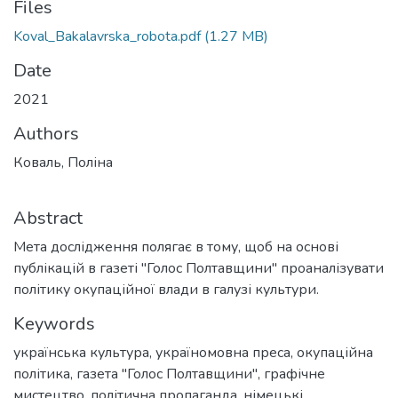
Files
Koval_Bakalavrska_robota.pdf
(1.27 MB)
Date
2021
Authors
Коваль, Поліна
Abstract
Мета дослідження полягає в тому, щоб на основі
публікацій в газеті "Голос Полтавщини" проаналізувати
політику окупаційної влади в галузі культури.
Keywords
українська культура
,
україномовна преса
,
окупаційна
політика
,
газета "Голос Полтавщини"
,
графічне
мистецтво
,
політична пропаганда
,
німецькі